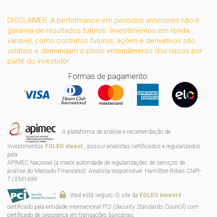
DISCLAIMER: A performance em períodos anteriores não é
garantia de resultados futuros. Investimentos em renda
variável, como contratos futuros, ações e derivativos são
voláteis e demandam o pleno entendimento dos riscos por
parte do investidor.
Formas de pagamento:
A plataforma de análise e recomendação de
investimentos
FOLEO invest
, possui analistas certificados e regularizados
pela
APIMEC Nacional (a maior autoridade de regularizações de serviços de
análise do Mercado Financeiro). Analista responsável: Hamilton Ribas CNPI-
T | EM1699
Você está seguro. O site da
FOLEO invest
é
certificado pela entidade internacional PCI (Security Standards Council) com
certificado de segurança em transações bancárias.